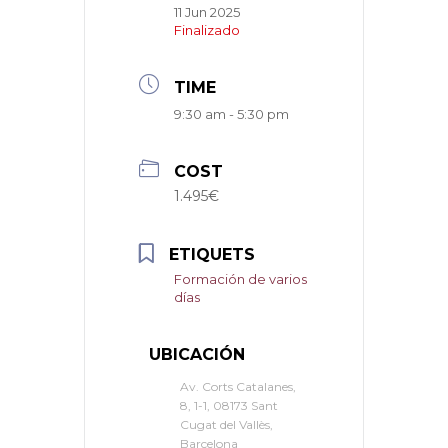
11 Jun 2025
Finalizado
TIME
9:30 am - 5:30 pm
COST
1.495€
ETIQUETS
Formación de varios
días
UBICACIÓN
Av. Corts Catalanes,
8, 1-1, 08173 Sant
Cugat del Vallès,
Barcelona