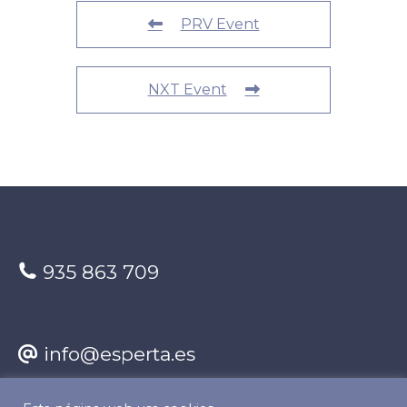
PRV Event
NXT Event
935 863 709
info@esperta.es