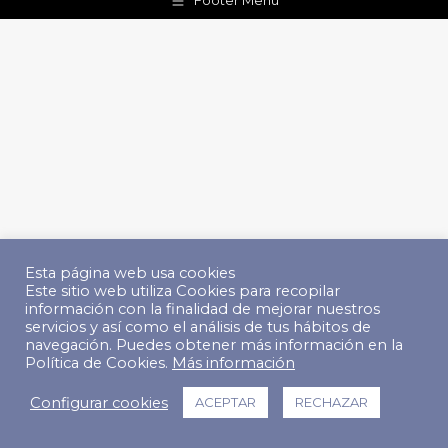
Footer Menu
Esta página web usa cookies
Este sitio web utiliza Cookies para recopilar
información con la finalidad de mejorar nuestros
servicios y así como el análisis de tus hábitos de
navegación. Puedes obtener más información en la
Política de Cookies.
Más información
Configurar cookies
ACEPTAR
RECHAZAR