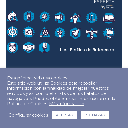
Esta página web usa cookies
Este sitio web utiliza Cookies para recopilar
Los perfiles de referencia
información con la finalidad de mejorar nuestros
servicios y así como el análisis de tus hábitos de
ESPERTA
,
Recursos Humanos
,
Recursos PI
,
navegación. Puedes obtener más información en la
Tip of the Week
Política de Cookies.
Más información
5 octubre, 2021
En esta página encontrarás una lista de los
Configurar cookies
ACEPTAR
RECHAZAR
17 Perfiles de Referencia que te llevará a
una potente visión general de cada uno de