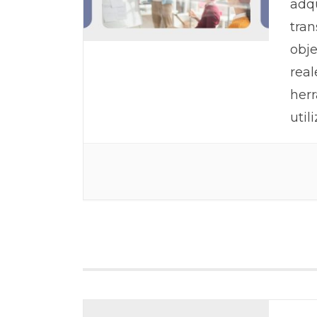
adqu
tran
obje
real
herr
util