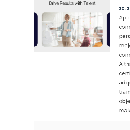
20, 2
Apre
com
pers
mejo
com
A tr
cert
adqu
tran
obje
real