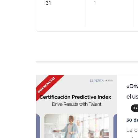
31
1
«Dri
el u
Re
30 d
La c