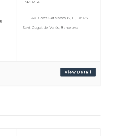
ESPERTA
Av. Corts Catalanes, 8, 1-1, 08173
s
Sant Cugat del Vallès, Barcelona
View Detail