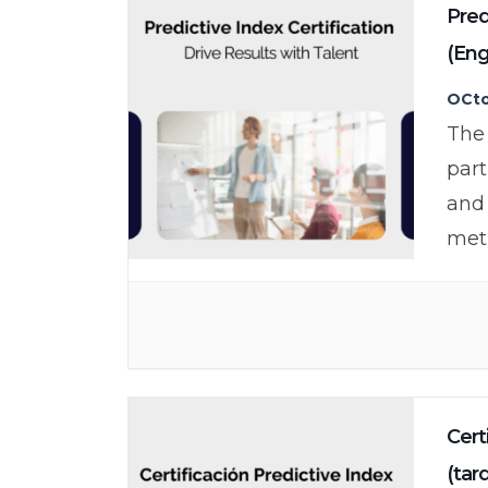
Pred
(Eng
OCto
The 
part
and
met
Cert
(tar