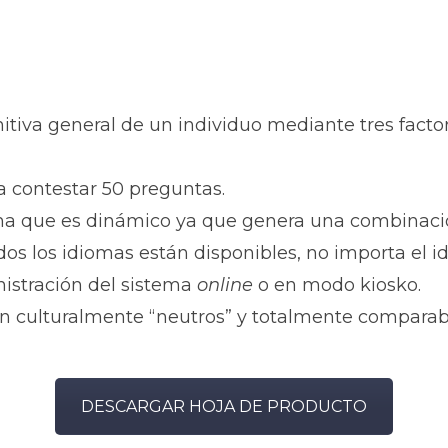
tiva general de un individuo mediante tres factor
a contestar 50 preguntas.
ema que es dinámico ya que genera una combinació
os los idiomas están disponibles, no importa el i
nistración del sistema
online
o en modo kiosko.
on culturalmente “neutros” y totalmente comparabl
DESCARGAR HOJA DE PRODUCTO