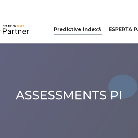
Predictive Index®
ESPERTA P