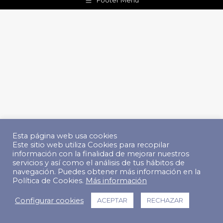
Footer Menu
Esta página web usa cookies
Este sitio web utiliza Cookies para recopilar
información con la finalidad de mejorar nuestros
servicios y así como el análisis de tus hábitos de
navegación. Puedes obtener más información en la
Política de Cookies.
Más información
Configurar cookies
ACEPTAR
RECHAZAR