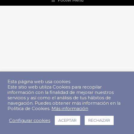
Footer Menu
Esta página web usa cookies
Este sitio web utiliza Cookies para recopilar
información con la finalidad de mejorar nuestros
servicios y así como el análisis de tus hábitos de
navegación. Puedes obtener más información en la
Política de Cookies.
Más información
Configurar cookies
ACEPTAR
RECHAZAR