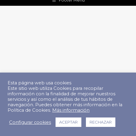
Footer Menu
Esta página web usa cookies
Este sitio web utiliza Cookies para recopilar
información con la finalidad de mejorar nuestros
servicios y así como el análisis de tus hábitos de
navegación. Puedes obtener más información en la
Política de Cookies.
Más información
Configurar cookies
ACEPTAR
RECHAZAR