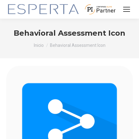
Behavioral Assessment Icon
Estás aquí:
Inicio
Behavioral Assessment Icon