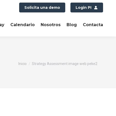
Solicita una demo
Login PI
ay
Calendario
Nosotros
Blog
Contacta
Estás aquí:
Inicio
Strategy Assessment image web peke2