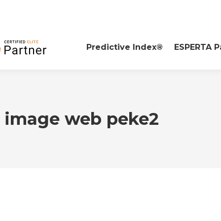
Predictive Index®
ESPERTA P
t image web peke2