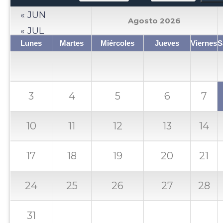
« JUN
Agosto 2026
« JUL
Lunes
Martes
Miércoles
Jueves
Viernes
S
3
4
5
6
7
10
11
12
13
14
17
18
19
20
21
24
25
26
27
28
31