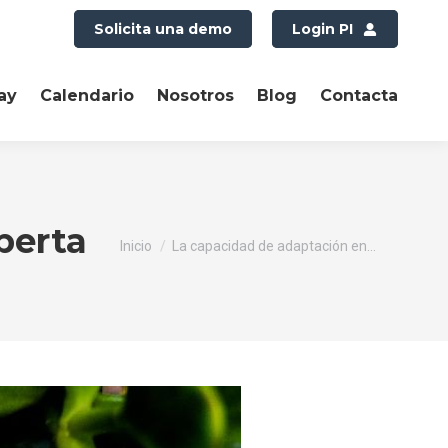
Solicita una demo
Login PI
ay
Calendario
Nosotros
Blog
Contacta
perta
Estás aquí:
Inicio
La capacidad de adaptación en…