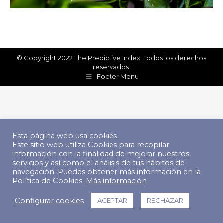
© Copyright 2022 The Predictive Index. Todos los derechos
reservados.
Footer Menu
Esta página web usa cookies
Este sitio web utiliza Cookies para recopilar
información con la finalidad de mejorar nuestros
servicios y así como el análisis de tus hábitos de
navegación. Puedes obtener más información en la
Política de Cookies.
Más información
Configurar cookies
ACEPTAR
RECHAZAR