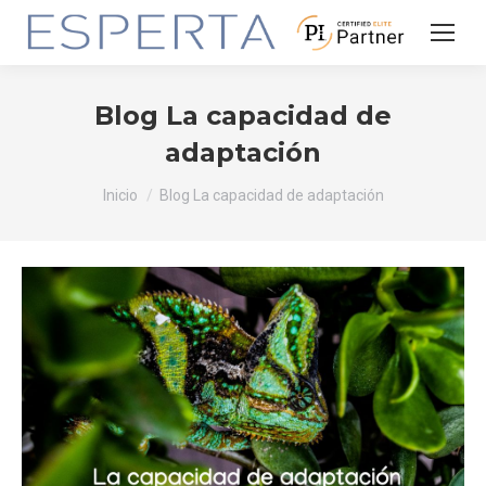
Blog La capacidad de
adaptación
Estás aquí:
Inicio
Blog La capacidad de adaptación