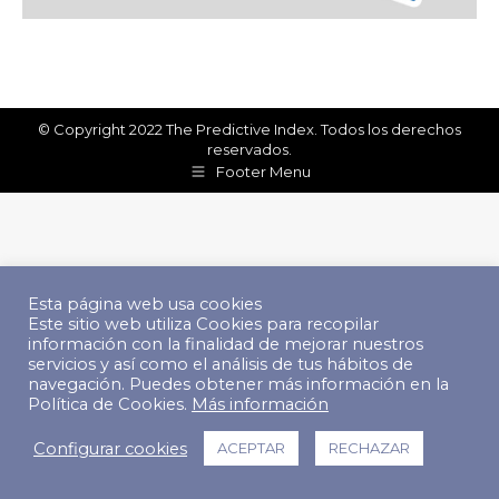
© Copyright 2022 The Predictive Index. Todos los derechos
reservados.
Footer Menu
Esta página web usa cookies
Este sitio web utiliza Cookies para recopilar
información con la finalidad de mejorar nuestros
servicios y así como el análisis de tus hábitos de
navegación. Puedes obtener más información en la
Política de Cookies.
Más información
Configurar cookies
ACEPTAR
RECHAZAR