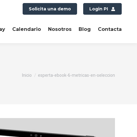
Solicita una demo
Login PI
ay
Calendario
Nosotros
Blog
Contacta
Estás aquí:
Inicio
esperta-ebook-6-metricas-en-seleccion