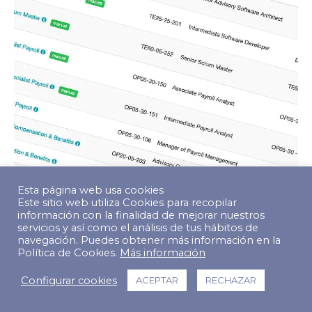
Esta página web usa cookies
Este sitio web utiliza Cookies para recopilar
información con la finalidad de mejorar nuestros
servicios y así como el análisis de tus hábitos de
navegación. Puedes obtener más información en la
Política de Cookies.
Más información
© Copyright 2022 The Predictive Index. Todos los derechos
reservados.
Configurar cookies
ACEPTAR
RECHAZAR
Footer Menu