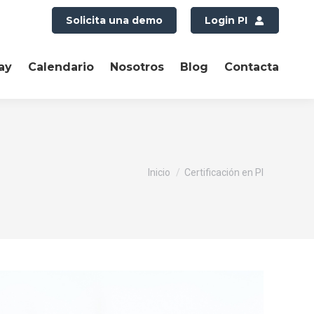
Solicita una demo
Login PI
ay
Calendario
Nosotros
Blog
Contacta
Estás aquí:
Inicio
Certificación en PI