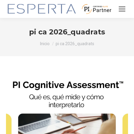
pi ca 2026_quadrats
Estás aquí:
Inicio
pi ca 2026_quadrats