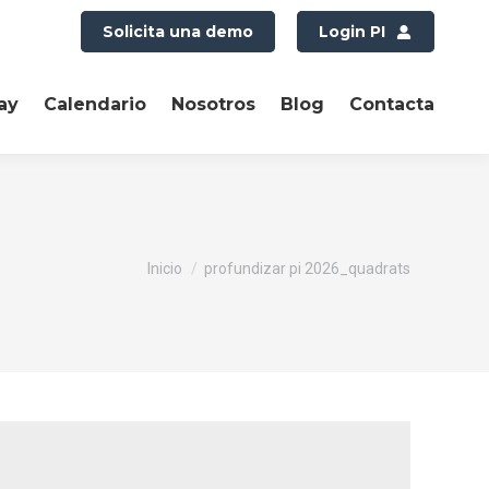
Solicita una demo
Login PI
ay
Calendario
Nosotros
Blog
Contacta
Estás aquí:
Inicio
profundizar pi 2026_quadrats