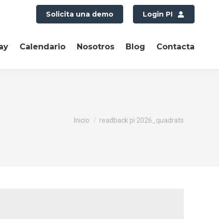
Solicita una demo
Login PI
ay
Calendario
Nosotros
Blog
Contacta
Estás aquí:
Inicio
readback pi 2026_quadrats