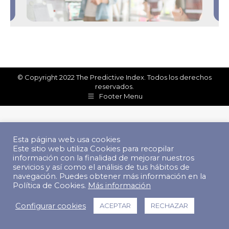
© Copyright 2022 The Predictive Index. Todos los derechos
reservados.
Footer Menu
Esta página web usa cookies
Este sitio web utiliza Cookies para recopilar
información con la finalidad de mejorar nuestros
servicios y así como el análisis de tus hábitos de
navegación. Puedes obtener más información en la
Política de Cookies.
Más información
Configurar cookies
ACEPTAR
RECHAZAR