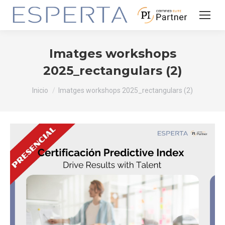
Imatges workshops
2025_rectangulars (2)
Estás aquí:
Inicio
Imatges workshops 2025_rectangulars (2)