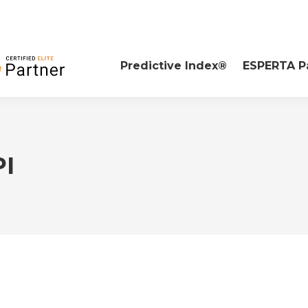
Predictive Index®
ESPERTA P
PI