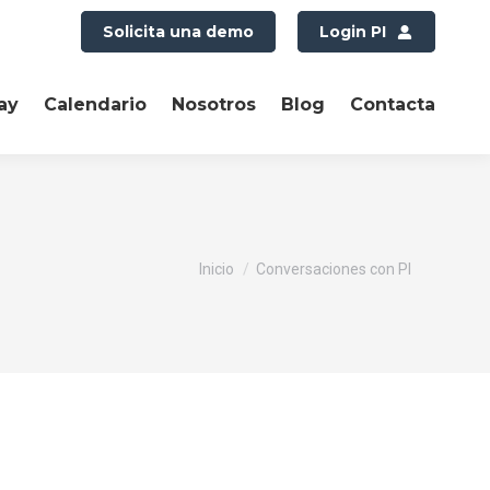
Solicita una demo
Login PI
ay
Calendario
Nosotros
Blog
Contacta
Estás aquí:
Inicio
Conversaciones con PI