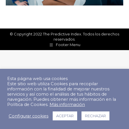
© Copyright 2022 The Predictive Index. Todos los derechos
reservados.
Footer Menu
Esta página web usa cookies
Este sitio web utiliza Cookies para recopilar
información con la finalidad de mejorar nuestros
servicios y así como el análisis de tus hábitos de
navegación. Puedes obtener más información en la
Política de Cookies.
Más información
Configurar cookies
ACEPTAR
RECHAZAR