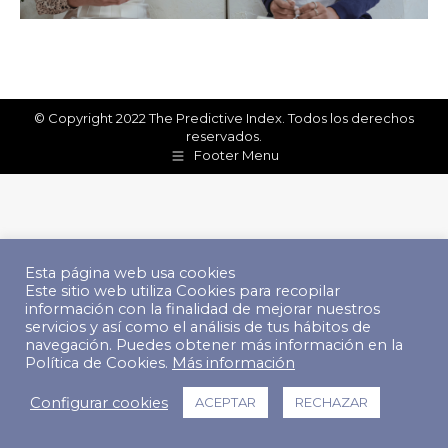
© Copyright 2022 The Predictive Index. Todos los derechos
reservados.
Footer Menu
Esta página web usa cookies
Este sitio web utiliza Cookies para recopilar
información con la finalidad de mejorar nuestros
servicios y así como el análisis de tus hábitos de
navegación. Puedes obtener más información en la
Política de Cookies.
Más información
Configurar cookies
ACEPTAR
RECHAZAR