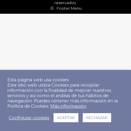
reservados.
Footer Menu
Esta página web usa cookies
Este sitio web utiliza Cookies para recopilar
información con la finalidad de mejorar nuestros
servicios y así como el análisis de tus hábitos de
navegación. Puedes obtener más información en la
Política de Cookies.
Más información
Configurar cookies
ACEPTAR
RECHAZAR