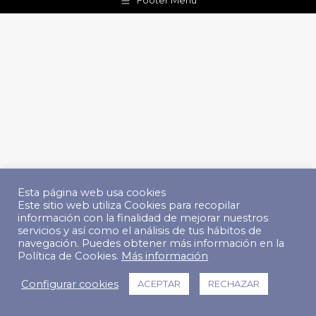
Footer Menu
Esta página web usa cookies
Este sitio web utiliza Cookies para recopilar
información con la finalidad de mejorar nuestros
servicios y así como el análisis de tus hábitos de
navegación. Puedes obtener más información en la
Política de Cookies.
Más información
Configurar cookies
ACEPTAR
RECHAZAR