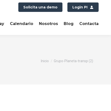
Solicita una demo
Login PI
ay
Calendario
Nosotros
Blog
Contacta
Estás aquí:
Inicio
Grupo-Planeta-transp (2)