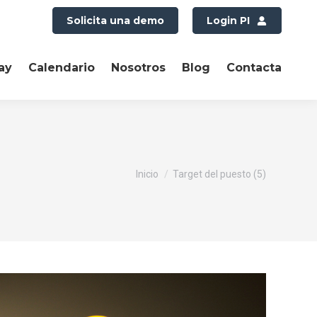
Solicita una demo
Login PI
ay
Calendario
Nosotros
Blog
Contacta
Estás aquí:
Inicio
Target del puesto (5)