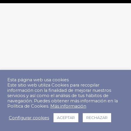
Esta página web usa cookies
Este sitio web utiliza Cookies para recopilar
información con la finalidad de mejorar nuestros
servicios y así como el análisis de tus hábitos de
navegación. Puedes obtener más información en la
Política de Cookies.
Más información
Configurar cookies
ACEPTAR
RECHAZAR