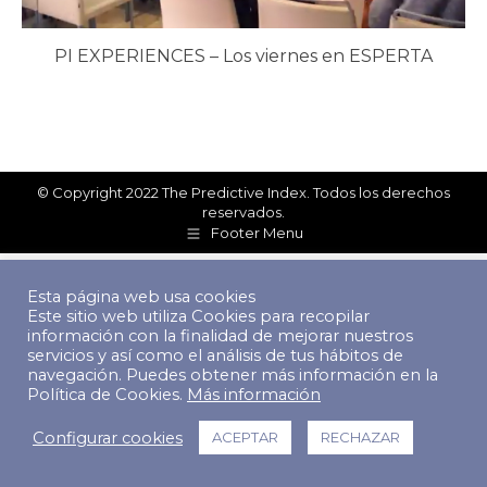
PI EXPERIENCES – Los viernes en ESPERTA
© Copyright 2022 The Predictive Index. Todos los derechos
reservados.
Footer Menu
Esta página web usa cookies
Este sitio web utiliza Cookies para recopilar
información con la finalidad de mejorar nuestros
servicios y así como el análisis de tus hábitos de
navegación. Puedes obtener más información en la
Política de Cookies.
Más información
Configurar cookies
ACEPTAR
RECHAZAR