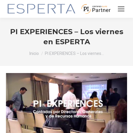
PI EXPERIENCES – Los viernes
en ESPERTA
Estás aquí:
Inicio
PI EXPERIENCES – Los viernes…