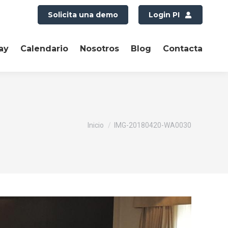
Solicita una demo
Login PI
ay
Calendario
Nosotros
Blog
Contacta
Estás aquí:
Inicio
IMG-20180420-WA0030