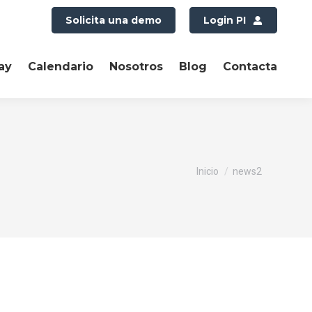
Solicita una demo
Login PI
ay
Calendario
Nosotros
Blog
Contacta
Estás aquí:
Inicio
news2