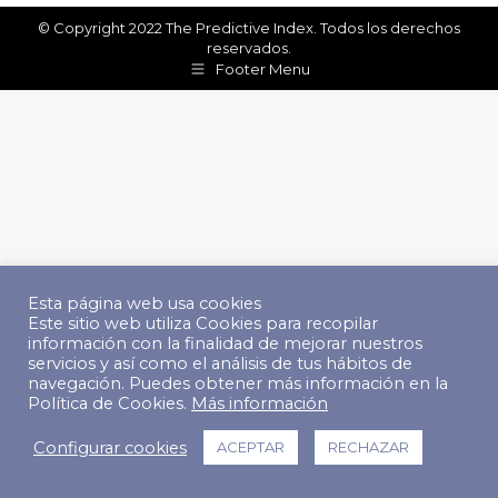
© Copyright 2022 The Predictive Index. Todos los derechos
reservados.
Footer Menu
Esta página web usa cookies
Este sitio web utiliza Cookies para recopilar
información con la finalidad de mejorar nuestros
servicios y así como el análisis de tus hábitos de
navegación. Puedes obtener más información en la
Política de Cookies.
Más información
Configurar cookies
ACEPTAR
RECHAZAR