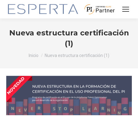
Nueva estructura certificación
(1)
Estás aquí:
Inicio
Nueva estructura certificación (1)