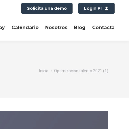
Solicita una demo
Login PI
ay
Calendario
Nosotros
Blog
Contacta
Estás aquí:
Inicio
Optimización talento 2021 (1)