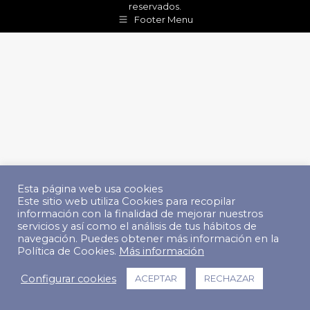
reservados.
Footer Menu
Esta página web usa cookies
Este sitio web utiliza Cookies para recopilar
información con la finalidad de mejorar nuestros
servicios y así como el análisis de tus hábitos de
navegación. Puedes obtener más información en la
Política de Cookies.
Más información
Configurar cookies
ACEPTAR
RECHAZAR