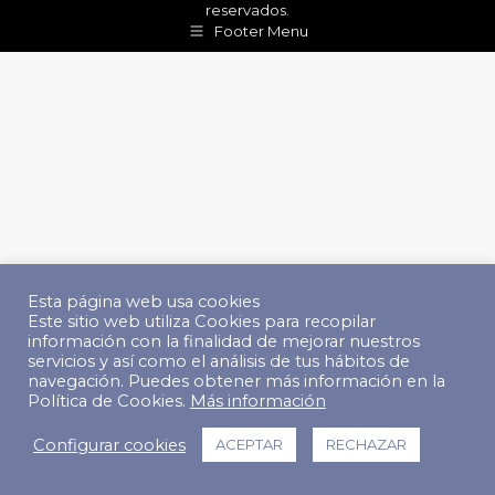
reservados.
Footer Menu
Esta página web usa cookies
Este sitio web utiliza Cookies para recopilar
información con la finalidad de mejorar nuestros
servicios y así como el análisis de tus hábitos de
navegación. Puedes obtener más información en la
Política de Cookies.
Más información
Configurar cookies
ACEPTAR
RECHAZAR