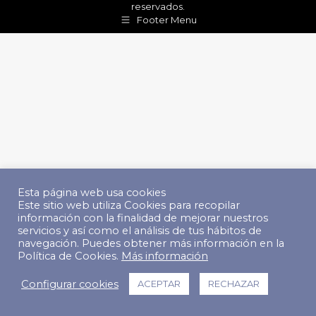
reservados.
Footer Menu
Esta página web usa cookies
Este sitio web utiliza Cookies para recopilar
información con la finalidad de mejorar nuestros
servicios y así como el análisis de tus hábitos de
navegación. Puedes obtener más información en la
Política de Cookies.
Más información
Configurar cookies
ACEPTAR
RECHAZAR