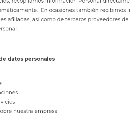
icios, recopilamos Información Personal directam
tomáticamente. En ocasiones también recibimos I
ones afiliadas, así como de terceros proveedores d
rsonal.
 de datos personales
e
aciones
vicios
 sobre nuestra empresa