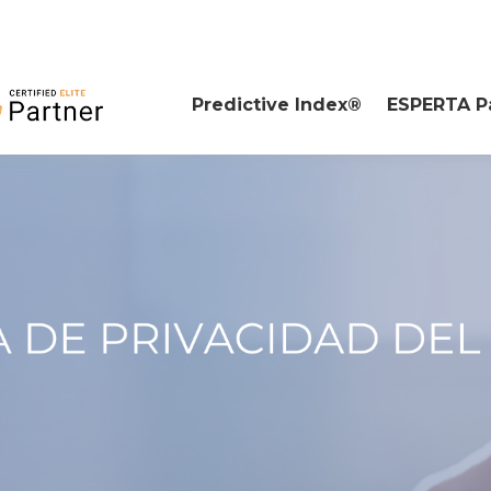
Predictive Index®
ESPERTA P