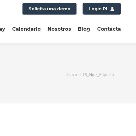
Solicita una demo
Login PI
ay
Calendario
Nosotros
Blog
Contacta
Estás aquí:
Inicio
PI_Hire_Esperta