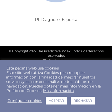
PI_Diagnose_Esperta
© Copyright 2022 The Predictive Index. Todos los derechos
reservados.
Footer Menu
Esta página web usa cookies
Este sitio web utiliza Cookies para recopilar
información con la finalidad de mejorar nuestros
servicios y así como el análisis de tus hábitos de
navegación. Puedes obtener más información en la
Política de Cookies.
Más información
Configurar cookies
ACEPTAR
RECHAZAR