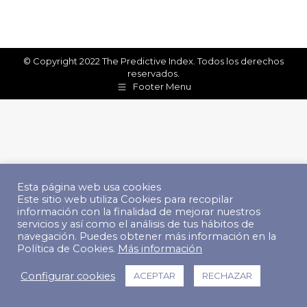
© Copyright 2022 The Predictive Index. Todos los derechos
reservados.
Footer Menu
Esta página web usa cookies
Este sitio web utiliza Cookies para recopilar
información con la finalidad de mejorar nuestros
servicios y así como el análisis de tus hábitos de
navegación. Puedes obtener más información en la
Política de Cookies.
Más información
Configurar cookies
ACEPTAR
RECHAZAR