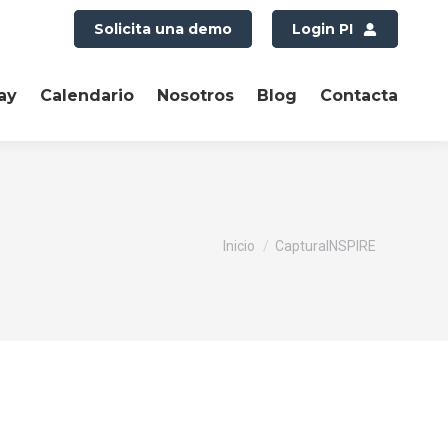
Solicita una demo
Login PI
ay
Calendario
Nosotros
Blog
Contacta
Estás aquí:
Inicio
CapturaINSPIRE