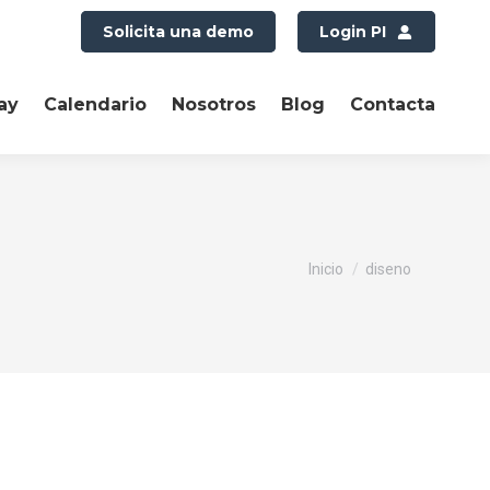
Solicita una demo
Login PI
ay
Calendario
Nosotros
Blog
Contacta
Estás aquí:
Inicio
diseno