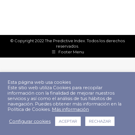
© Copyright 2022 The Predictive Index. Todos los derechos
reservados.
Footer Menu
Esta página web usa cookies
Este sitio web utiliza Cookies para recopilar
información con la finalidad de mejorar nuestros
servicios y así como el análisis de tus hábitos de
navegación. Puedes obtener más información en la
Política de Cookies.
Más información
Configurar cookies
ACEPTAR
RECHAZAR