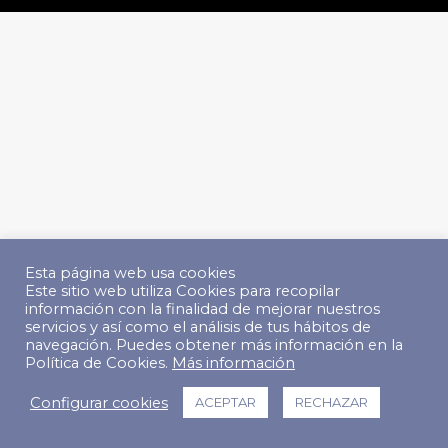
Esta página web usa cookies
Este sitio web utiliza Cookies para recopilar
información con la finalidad de mejorar nuestros
servicios y así como el análisis de tus hábitos de
navegación. Puedes obtener más información en la
Política de Cookies.
Más información
Configurar cookies
ACEPTAR
RECHAZAR