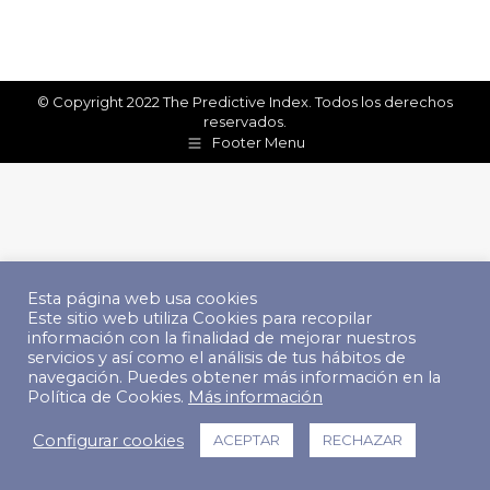
© Copyright 2022 The Predictive Index. Todos los derechos
reservados.
Footer Menu
Esta página web usa cookies
Este sitio web utiliza Cookies para recopilar
información con la finalidad de mejorar nuestros
servicios y así como el análisis de tus hábitos de
navegación. Puedes obtener más información en la
Política de Cookies.
Más información
Configurar cookies
ACEPTAR
RECHAZAR