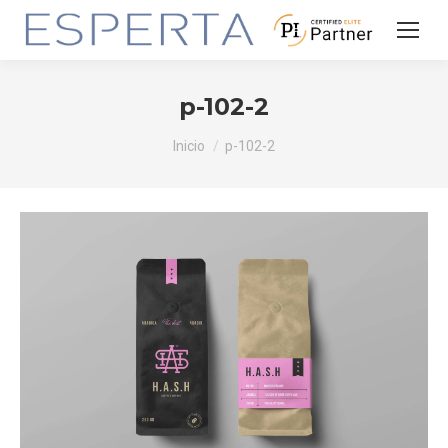
p-102-2
Estás aquí:
Inicio
p-102-2