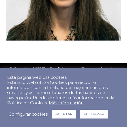
© Copyright 2022 The Predictive Index. Todos los derechos
reservados.
Esta página web usa cookies
Footer Menu
Este sitio web utiliza Cookies para recopilar
información con la finalidad de mejorar nuestros
servicios y así como el análisis de tus hábitos de
navegación. Puedes obtener más información en la
Política de Cookies.
Más información
Configurar cookies
ACEPTAR
RECHAZAR