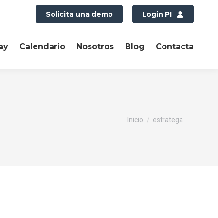
Solicita una demo
Login PI
ay
Calendario
Nosotros
Blog
Contacta
Estás aquí:
Inicio
estratega