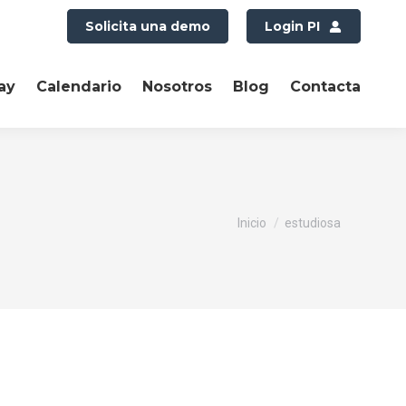
Solicita una demo
Login PI
ay
Calendario
Nosotros
Blog
Contacta
Estás aquí:
Inicio
estudiosa